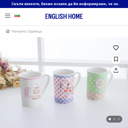
Скъпи клиенти, Бихме искали да Ви информираме, че онлайн магазинът на English Home преустановява своята дейност. Прекрасният ни и усмихнат екип ,Ви очаква в нашите физически магазини, където ще откриете любимите си продукти! Благодарим Ви, че сте част от семейството на Еnglish Home!
Начална страница