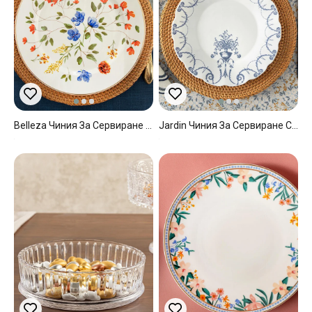
Belleza Чиния За Сервиране New Bone China, Синьо-Оранжево-Зелено, 27 Cm
Jardin Чиния За Сервиране Стъкло, Бяло - Синьо, 25,5 X 25,5 X 20 Cm