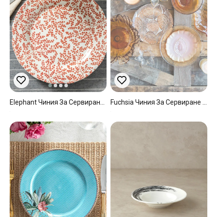
Elephant Чиния За Сервиране Порцелан, Червено, 25 Cm
Fuchsia Чиния За Сервиране Стъкло, Амбър, 28 Cm