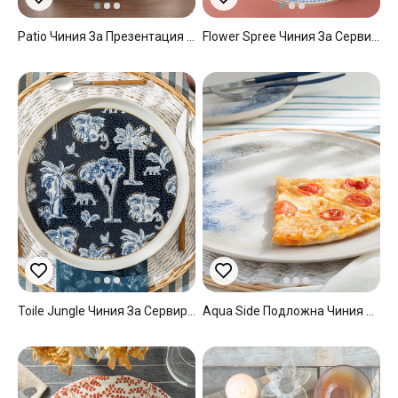
Patio Чиния За Презентация Стъкло, Прозрачен, 19 Cm
Flower Spree Чиния За Сервиране Порцелан, Бяло, 25 Cm
Toile Jungle Чиния За Сервиране Bone Порцелан, Тъмно Синьо., 27 Cm
Aqua Side Подложна Чиния За Сервиране Пица Керамика 32 См Син