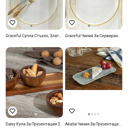
Graceful Супла Стъкло, Златисто, 32 Cm
Graceful Чиния За Сервиране Стъкло, Златисто, 28 Cm
Daisy Купа За Презентация 3 Бр., Embos, Кафяво, 30X10 Cm
Akatia Чиния За Презентация Порцелан, Индиго, 22 X 10 Cm