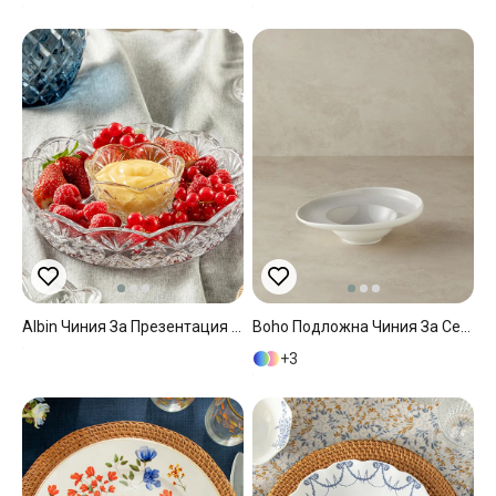
Albin Чиния За Презентация Стъкло, Прозрачен, 20 Cm
Boho Подложна Чиния За Сервиране Спагети Китайски Костен Порцелан 24 См Сив
3