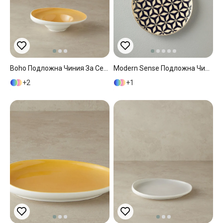
Boho Подложна Чиния За Сервиране Спагети Китайски Костен Порцелан 24 См Жълт
Modern Sense Подложна Чиния За Сервиране Костен Порцелан 25 См Черен
2
1