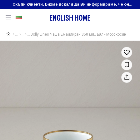
Скъпи клиенти, Бихме искали да Ви информираме, че онлайн магазинът на English Home преустановява своята дейност. Прекрасният ни и усмихнат екип ,Ви очаква в нашите физически магазини, където ще откриете любимите си продукти! Благодарим Ви, че сте част от семейството на Еnglish Home!
Jolly Lines Чаша Емайлиран 350 мл.. Бял - Морскосин