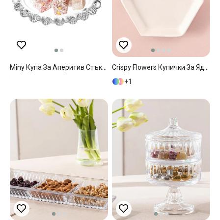
Miny Купа За Аперитив Стъкло 12 См Прозрачен
Crispy Flowers Купички За Ядки Керамика, Кремово, 10 Cm
1