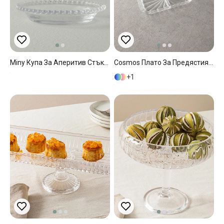
Miny Купа За Аперитив Стъкло 9,5 Cm Прозрачен
Cosmos Плато За Предястия С 2 Отделения Стъкло 25x15 См Прозрачен
1