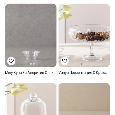
Miny Купа За Аперитив Стъкло 9x4 Cm Прозрачен
Vanya Презентация С Крака, Стъкло, Прозрачен, 24X16 Cm