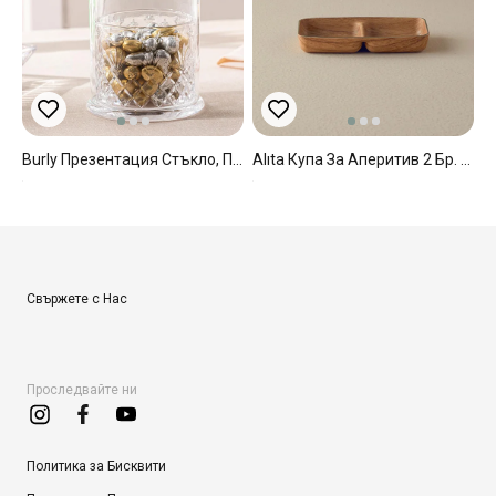
Burly Презентация Стъкло, Прозрачен, 12X22,5 Cm
Alıta Купа За Аперитив 2 Бр. Пластмаса 17,5x10 См Светлокафяв
Свържете с Нас
Проследвайте ни
Политика за Бисквити