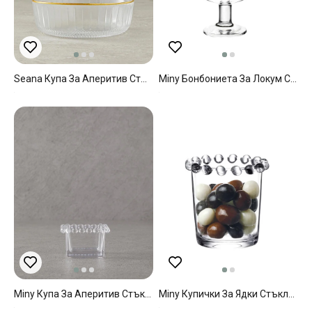
Seana Купа За Аперитив Стъкло 12 См Златен
Miny Бонбониета За Локум Стъкло, Прозрачен, 8 Cm
Miny Купа За Аперитив Стъкло 7x7x4 См Прозрачен
Miny Купички За Ядки Стъкло, Прозрачен, 7 X 7 Cm