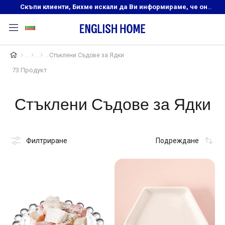
Скъпи клиенти, Бихме искали да Ви информираме, че онлайн магазинът на English Home преустановява своята дейност. Прекрасният ни и усмихнат екип ,Ви очаква в нашите физически магазини, където ще откриете любимите си продукти! Благодарим Ви, че сте част от семейството на Еnglish Home!
Стъклени Съдове за Ядки
73 Продукт
Стъклени Съдове за Ядки
Филтриране
Подреждане