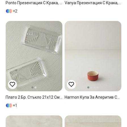
Ponto Презентация С Крака, Стъкло, Прозрачен, 0
Vanya Презентация С Крака, Стъкло, Прозрачен, 0
2
Плато 2 Бр. Стъкло 21x12 См Прозрачен
Harmon Купа За Аперитив Стъкло 7 См Светлозелен-Тюркоаз
1