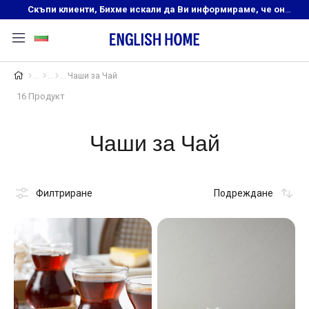
Скъпи клиенти, Бихме искали да Ви информираме, че онлайн магазинът на English Home преустановява своята дейност. Прекрасният ни и усмихнат екип ,Ви очаква в нашите физически магазини, където ще откриете любимите си продукти! Благодарим Ви, че сте част от семейството на Еnglish Home!
Чаши за Чай
16 Продукт
Чаши за Чай
Филтриране
Подреждане