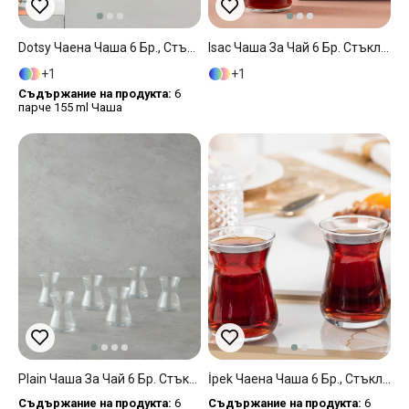
Dotsy Чаена Чаша 6 Бр., Стъкло, Тъмно Синьо, 155 Ml
Isac Чаша За Чай 6 Бр. Стъкло 180 Мл Прозрачен
1
1
Съдържание на продукта:
6
парче 155 ml Чаша
Plain Чаша За Чай 6 Бр. Стъкло 125 Мл Прозрачен
İpek Чаена Чаша 6 Бр., Стъкло, Прозрачен, 130 Ml
Съдържание на продукта:
6
Съдържание на продукта:
6