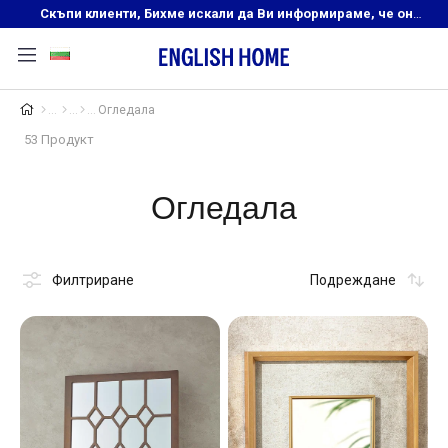
Скъпи клиенти, Бихме искали да Ви информираме, че онлайн магазинът на English Home преустановява своята дейност. Прекрасният ни и усмихнат екип ,Ви очаква в нашите физически магазини, където ще откриете любимите си продукти! Благодарим Ви, че сте част от семейството на Еnglish Home!
Огледала
53 Продукт
Огледала
Филтриране
Подреждане