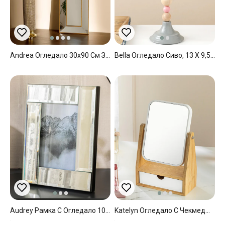
Andrea Огледало 30x90 См Златен
Bella Огледало Сиво, 13 X 9,5 X 31Cm
Audrey Рамка С Огледало 10x15 См Сребърен
Katelyn Огледало С Чекмедже, Бамбук, Естествен, 0