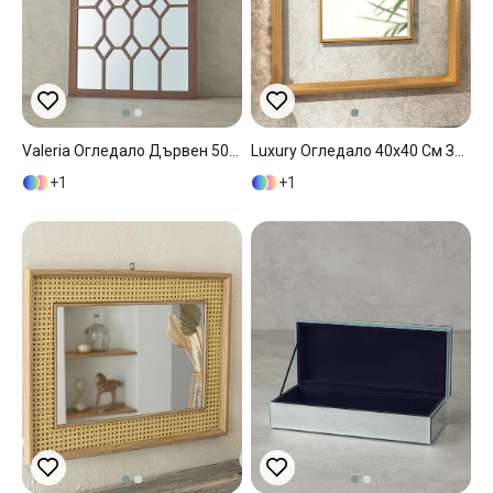
Valeria Огледало Дървен 50x70 См Натурален..
Luxury Огледало 40x40 См Златен
1
1