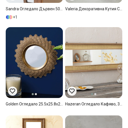
Sandra Огледало Дървен 50x50 См Натурален..
Valeria Декоративна Кутия С Огледало Стъкло 17x12x14,5 Сребърен
1
Golden Огледало 25.5x25.8x2 См Златен
Hazeran Огледало Кафяво, 30 X 90 Cm