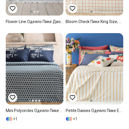
Flower Line Одеяло Пике Двоен С Щампа 200x220 См Син
Bloom Check Пике King Size, Отпечатан, Оранжево,, 240 X 220 Cm
Mini Polycircles Одеяло Пике Кралски Размер С Щампа 240x220 См Морскосин
Petite Daisies Одеяло Пике Единичен Вискоза С Багрени Нишки 150x220 См Жълт
1
1