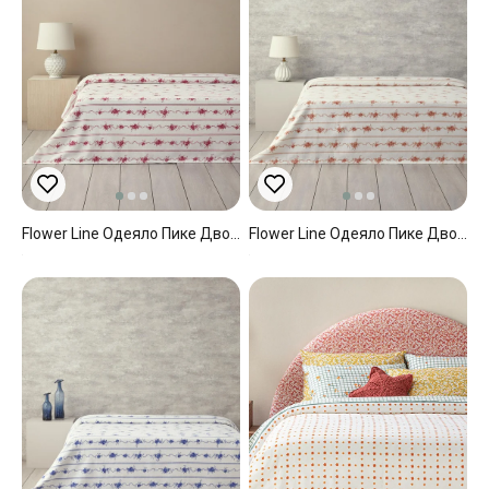
Flower Line Одеяло Пике Двоен С Щампа 200x220 См Розов
Flower Line Одеяло Пике Двоен С Щампа 200x220 См Оранжев