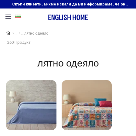
Скъпи клиенти, Бихме искали да Ви информираме, че онлайн магазинът на English Home преустановява своята дейност. Прекрасният ни и усмихнат екип ,Ви очаква в нашите физически магазини, където ще откриете любимите си продукти! Благодарим Ви, че сте част от семейството на Еnglish Home!
лятно одеяло
260 Продукт
лятно одеяло