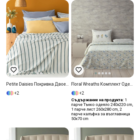
Petite Daisies Покривка Двоен Размер, Visko, Селедон, 200 X 220 Cm
Floral Wreaths Комплект Одеяло Пике Кралски Размер С Щампа 240x220 См Зелен
2
2
Съдържание на продукта:
1
парче Тънко одеяло 240x220 cm,
1 парче лист 260x280 cm, 2
парче калъфка за възглавница
50x70 cm