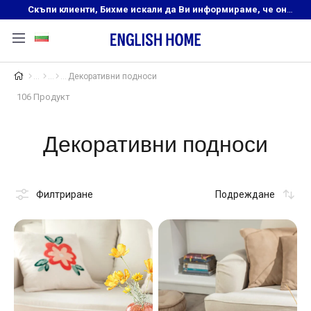
Скъпи клиенти, Бихме искали да Ви информираме, че онлайн магазинът на English Home преустановява своята дейност. Прекрасният ни и усмихнат екип ,Ви очаква в нашите физически магазини, където ще откриете любимите си продукти! Благодарим Ви, че сте част от семейството на Еnglish Home!
Декоративни подноси
106 Продукт
Декоративни подноси
Филтриране
Подреждане