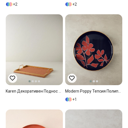
2
2
Karen Декоративен Поднос Изкуствена Кожа 41x31x6 См Тютюнев
Modern Poppy Тепсия Полипропилен 33 См Черен
1