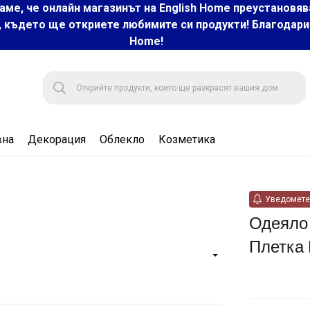
аме, че онлайн магазинът на English Home преустановяв
, където ще откриете любимите си продукти! Благодарим 
Home!
вна
Декорация
Облекло
Козметика
Уведомете 
Одеяло
Плетка