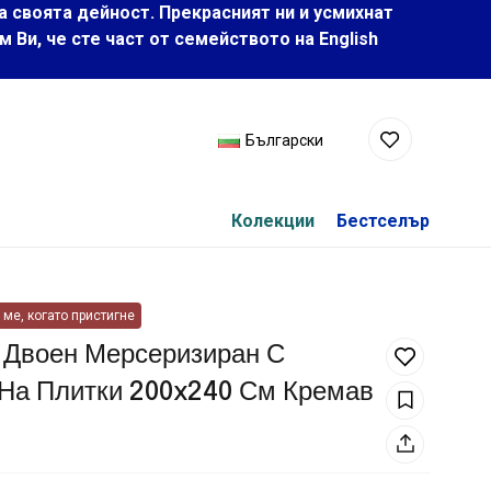
а своята дейност. Прекрасният ни и усмихнат
Ви, че сте част от семейството на Еnglish
Български
Колекции
Бестселър
ме, когато пристигне
 Двоен Мерсеризиран С
 На Плитки 200x240 См Кремав