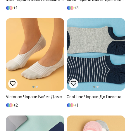
1
3
Victorian Чорапи Бабет Дамски, Памучен, Сиво, 36-40
Cool Line Чорапи До Глезена Мъжки 2 Бр., Памучен, Сиво, 40-44
2
1