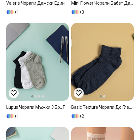
Valerie Чорапи Дамски Единичен, Памучен, Мента, 36-40
Mini Flower Чорапи Бабет Дамски, Памучен, Екру, 36-40
1
3
Lupus Чорапи Мъжки 3 Бр., Памучен, Сиво-Бяло, 40-44
Basic Texture Чорапи До Глезена Мъжки, Памучен, Тъмно Синьо, 40-44
1
2