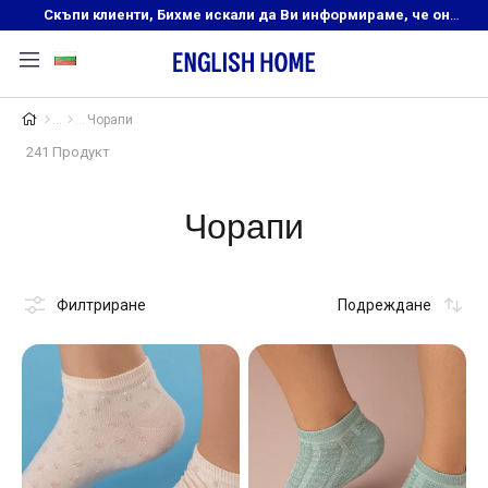
Скъпи клиенти, Бихме искали да Ви информираме, че онлайн магазинът на English Home преустановява своята дейност. Прекрасният ни и усмихнат екип ,Ви очаква в нашите физически магазини, където ще откриете любимите си продукти! Благодарим Ви, че сте част от семейството на Еnglish Home!
Чорапи
241 Продукт
Чорапи
Филтриране
Подреждане