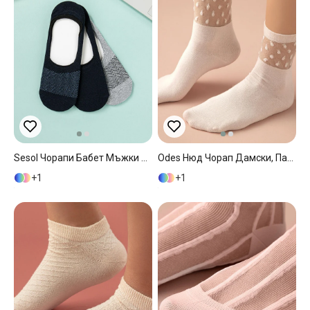
Sesol Чорапи Бабет Мъжки 3 Бр., Памучен, Сиво-Тъмно Синьо, 36-40
Odes Нюд Чорап Дамски, Памучен, Розово, 36-40
1
1