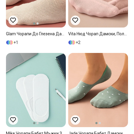
Glam Чорапи До Глезена Дамски, Бежово, 36-40
Vita Нюд Чорап Дамски, Полиамид, Прах, 36-40
1
2
Mike Чорапи Бабет Мъжки 3 Бр., Памучен Полиестер, Бяло, 40-44
Jade Чорапи Бабет Дамски, Памучен, Зелено, 36-40