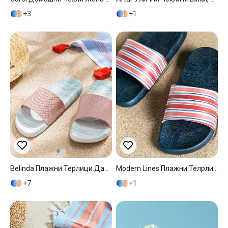
3
1
Belinda Плажни Терлици Дамски, Pvc, Прах, 38
Modern Lines Плажни Телрлици Дамски, Червено, 40
7
1