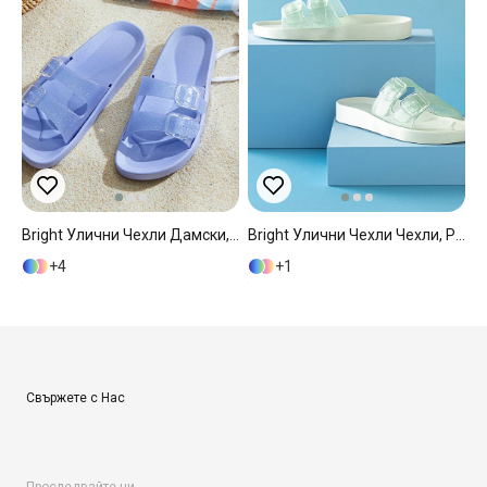
Bright Улични Чехли Дамски, Pvc, Люляк., 39
Bright Улични Чехли Чехли, Pvc, Мента, 40
4
1
Свържете с Нас
Проследвайте ни