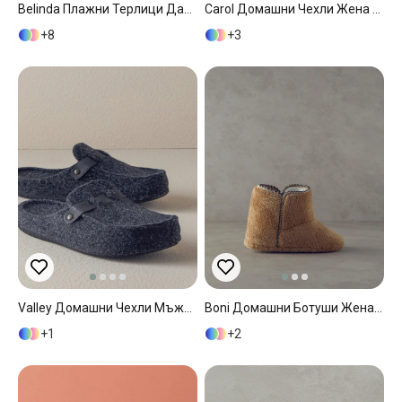
Belinda Плажни Терлици Дамски, Pvc, Синьо, 37
Carol Домашни Чехли Жена 39 Антрацит
8
3
Valley Домашни Чехли Мъжки 41 Антрацит
Boni Домашни Ботуши Жена 36 Карамел
1
2