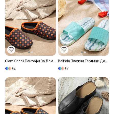
Glam Check Пантофи За Дома Дамски, Оранжево,, 36
Belinda Плажни Терлици Дамски, Pvc, Синьо, 40
2
7