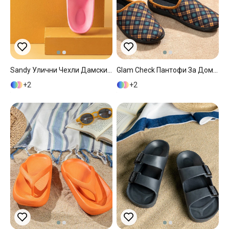
Sandy Улични Чехли Дамски, Розово, 40
Glam Check Пантофи За Дома Дамски, Зелено, 36
2
2