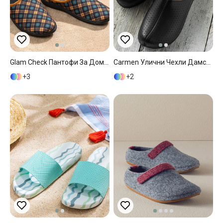
Glam Check Пантофи За Дома Дамски, Зелено, 39
Carmen Улични Чехли Дамски, Гофре, Черно, 37
3
2