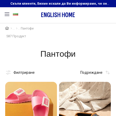
Скъпи клиенти, Бихме искали да Ви информираме, че онлайн магазинът на English Home преустановява своята дейност. Прекрасният ни и усмихнат екип ,Ви очаква в нашите физически магазини, където ще откриете любимите си продукти! Благодарим Ви, че сте част от семейството на Еnglish Home!
Пантофи
587 Продукт
Пантофи
Филтриране
Подреждане