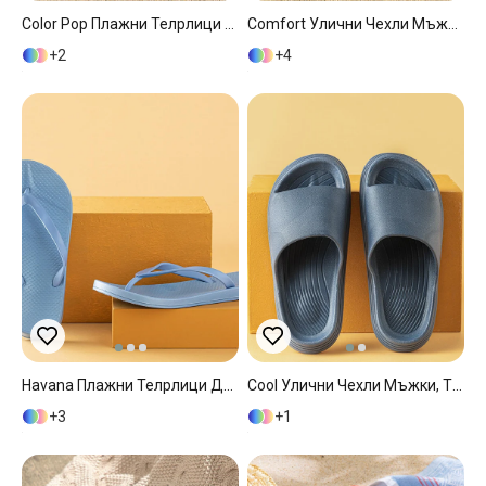
Color Pop Плажни Телрлици Дамски, Оранжево,, 35/36
Comfort Улични Чехли Мъжки, Антрацит, 40
2
4
Havana Плажни Телрлици Дамски, Синьо, 38
Cool Улични Чехли Мъжки, Тъмно Синьо, 43
3
1