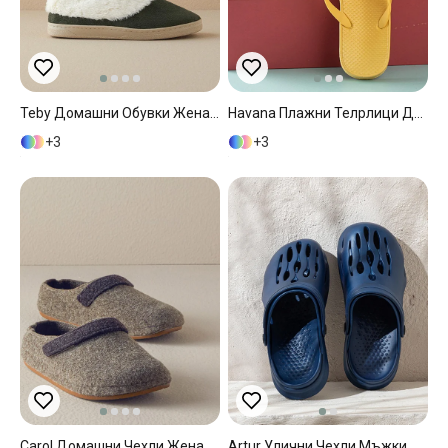
Teby Домашни Обувки Жена 37 Зелен
Havana Плажни Телрлици Дамски, Тъмно Жълто, 39
3
3
Carol Домашни Чехли Жена 36 Кафяв.
Artur Улични Чехли Мъжки, Тъмно Синьо, 42