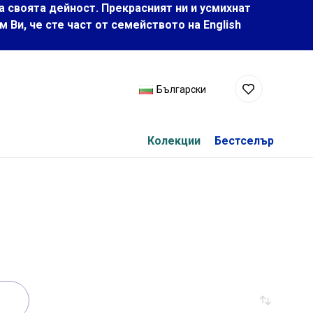
а своята дейност. Прекрасният ни и усмихнат
Ви, че сте част от семейството на Еnglish
Български
Колекции
Бестселър