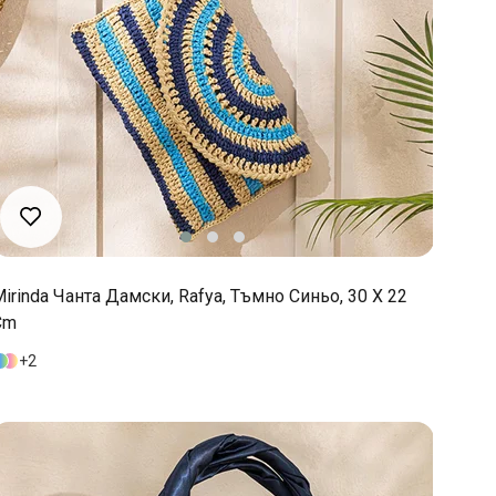
irinda Чанта Дамски, Rafya, Тъмно Синьо, 30 X 22
Cm
2