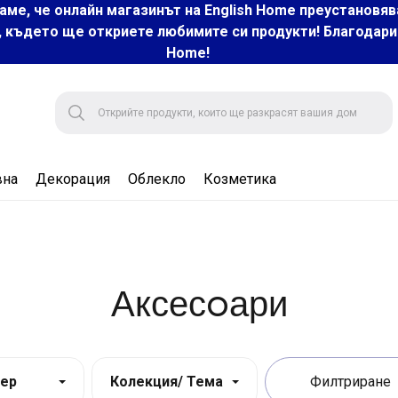
аме, че онлайн магазинът на English Home преустановяв
, където ще откриете любимите си продукти! Благодарим 
Home!
вна
Декорация
Облекло
Козметика
Аксесoари
ер
Колекция/ Тема
Филтриране