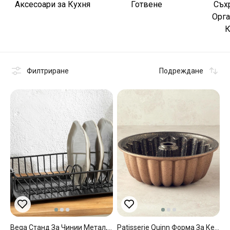
Аксесоари за Кухня
Готвене
Съх
Орга
К
Филтриране
Подреждане
Bega Станд За Чинии Метал, Черно, 37 X 26 Cm
Patisserie Quinn Форма За Кекс Алуминиева Отливка 25 См Златен