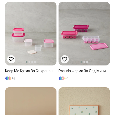
Keep Me Кутия За Съхранение 5 Части Пластмаса 16 См Розов
Posuda Форма За Лед Мини 3 Бр. Пластмаса 7x12,5x3,5 См Розов
1
1