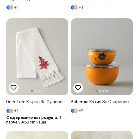
1
1
Deer Tree Кърпа За Сушене Памук 30x50 См Бял
Bohemia Кутия За Съхранение 2 Бр. Емайлиран 12-14 См Горчица
1
2
Съдържание на продукта:
1
парче 30x50 cm чаша