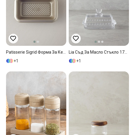
Patisserie Sigrid Форма За Кекс Щека Въглеродна Стомана 28x17 См Шампанско
Lia Съд За Масло Стъкло 17x10x10 См Прозрачен
1
1