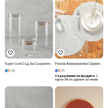
Super Lock Съд За Съхранение 3 Бр. Пластмаса 400+1400+17800 Мл. Бежов
Peonia Американзки Сервиз 2Бр., Полиуретан, Сребристо, 38 Cm
2
1
Съдържание на продукта:
2
парче 38 cm държач за чинии