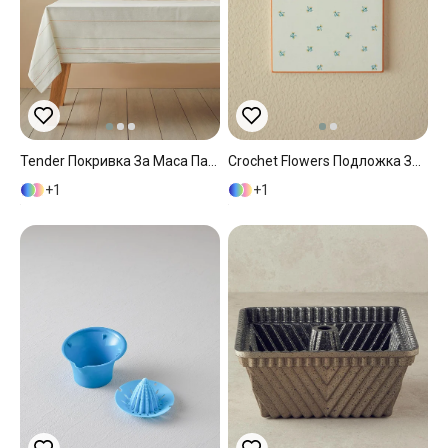
Tender Покривка За Маса Памучен Полиестер 150x200 См Кремав - Син
Crochet Flowers Подложка За Топло Сервиране Керамика 16x16 См Кремав
1
1