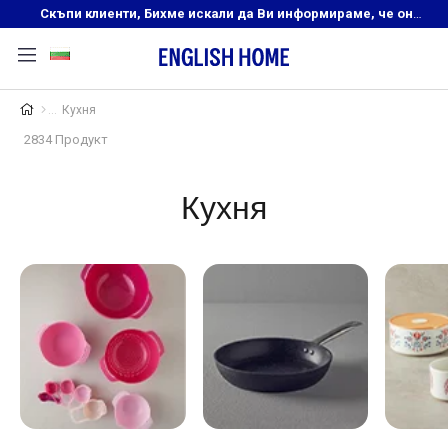
Скъпи клиенти, Бихме искали да Ви информираме, че онлайн магазинът на English Home преустановява своята дейност. Прекрасният ни и усмихнат екип ,Ви очаква в нашите физически магазини, където ще откриете любимите си продукти! Благодарим Ви, че сте част от семейството на Еnglish Home!
Кухня
2834 Продукт
Кухня