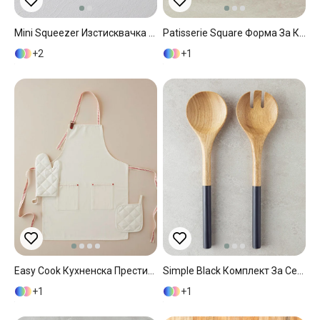
Mini Squeezer Изстисквачка За Лимони Пластмаса 10 См. Син
Patisserie Square Форма За Кекс Алуминиева Отливка 22 См Златен-Сребърен
2
1
Easy Cook Кухненска Престилка Комплект 3 Бр. Памук 56x76 См Кремав
Simple Black Комплект За Сервиране 2 Бр. Акация 32 См Черен
1
1