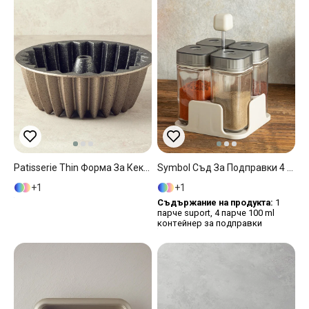
Patisserie Thin Форма За Кекс Алуминиева Отливка 26 См Златен-Сребърен
Symbol Съд За Подправки 4 Бр. Стъкло 4x100 Мл Кремав
1
1
Съдържание на продукта:
1
парче suport, 4 парче 100 ml
контейнер за подправки