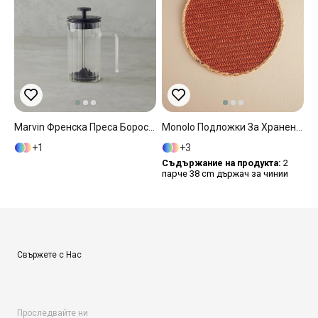
Marvin Френска Преса Боросиликат 400 Мл Черен
Monolo Подложки За Хранене 2 Бр. Хартия 38 См Теракота
1
3
Съдържание на продукта:
2
парче 38 cm държач за чинии
Свържете с Нас
Проследвайте ни