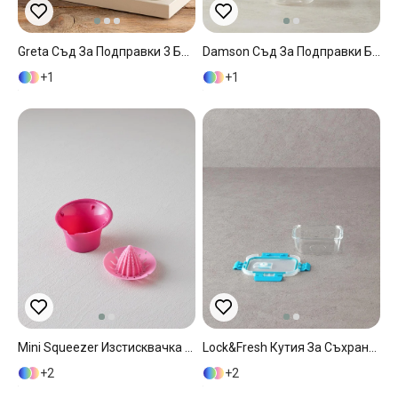
Greta Съд За Подправки 3 Бр., Стъкло, Тъмно Бежово, 245 Ml
Damson Съд За Подправки Боросиликат 250 Мл Прозрачен
1
1
Mini Squeezer Изстисквачка За Лимони Пластмаса 10 См. Розов
Lock&Fresh Кутия За Съхранение Стъкло 320 Мл Син
2
2