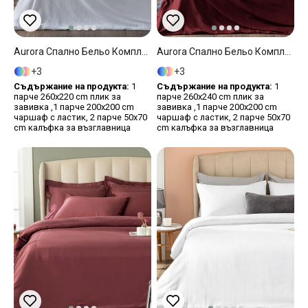
Aurora Спално Бельо Компле Super King Size, Silky Touch, Бяло, 260 X 220 Cm
Aurora Спално Бельо Компле Super King Plus, Silky Touch, Бордо Червено, 260 X 240 Cm
3
3
Съдържание на продукта:
1
Съдържание на продукта:
1
парче 260x220 cm плик за
парче 260x240 cm плик за
завивка ,1 парче 200x200 cm
завивка ,1 парче 200x200 cm
чаршаф с ластик, 2 парче 50x70
чаршаф с ластик, 2 парче 50x70
cm калъфка за възглавница
cm калъфка за възглавница