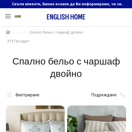
Скъпи клиенти, Бихме искали да Ви информираме, че онлайн магазинът на English Home преустановява своята дейност. Прекрасният ни и усмихнат екип ,Ви очаква в нашите физически магазини, където ще откриете любимите си продукти! Благодарим Ви, че сте част от семейството на Еnglish Home!
Спално бельо с чаршаф двойно
415 Продукт
Спално бельо с чаршаф
двойно
Филтриране
Подреждане