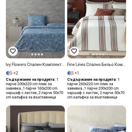
Ivy Flowers Спален Комплект Двоен Лесно За Гладене 200x220 См Син
Fine Lines Спално Бельо Компле Super King Size, Shiny , Антрацит-Черен Тест, 260 X 220 Cm
2
1
Съдържание на продукта:
1
Съдържание на продукта:
1
парче 200x220 cm плик за
парче 260x220 cm плик за
завивка ,1 парче 160x200 cm
завивка ,1 парче 200x200 cm
чаршаф с ластик, 2 парче 50x70
чаршаф с ластик, 2 парче 50x70
cm калъфка за възглавница
cm калъфка за възглавница