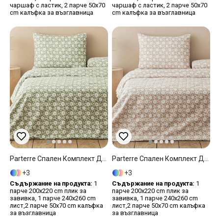
чаршаф с ластик, 2 парче 50x70
чаршаф с ластик, 2 парче 50x70
cm калъфка за възглавница
cm калъфка за възглавница
Parterre Спален Комплект Двоен Лесно За Гладене 200x220 См Светлозелен
Parterre Спален Комплект Двоен Лесно За Гладене 200x220 См Пепел От Рози
3
3
Съдържание на продукта:
1
Съдържание на продукта:
1
парче 200x220 cm плик за
парче 200x220 cm плик за
завивка, 1 парче 240x260 cm
завивка, 1 парче 240x260 cm
лист,2 парче 50x70 cm калъфка
лист,2 парче 50x70 cm калъфка
за възглавница
за възглавница