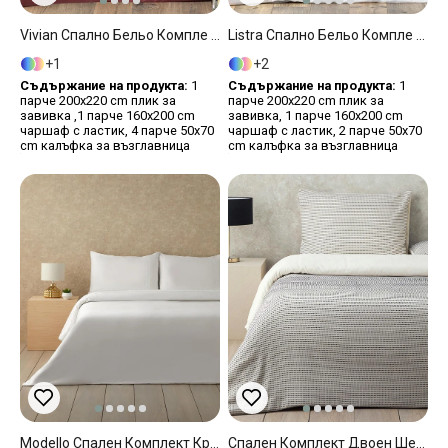
Vivian Спално Бельо Компле Двоен Размер С 4 Възглавници, Памучен, Тъмно Розово, 200 X 220 Cm
Listra Спално Бельо Компле Двоен Размер, Памучен Сатен На Райета, Бяло, 200 X 220 Cm
1
2
Съдържание на продукта:
1
Съдържание на продукта:
1
парче 200x220 cm плик за
парче 200x220 cm плик за
завивка ,1 парче 160x200 cm
завивка, 1 парче 160x200 cm
чаршаф с ластик, 4 парче 50x70
чаршаф с ластик, 2 парче 50x70
cm калъфка за възглавница
cm калъфка за възглавница
Modello Спален Комплект Кралски Размер С Бродерия Памук Сатен 240x260 См Бял
Спален Комплект Двоен Шенилна Тъкан С Багрени Нишки 200x220 См Черен