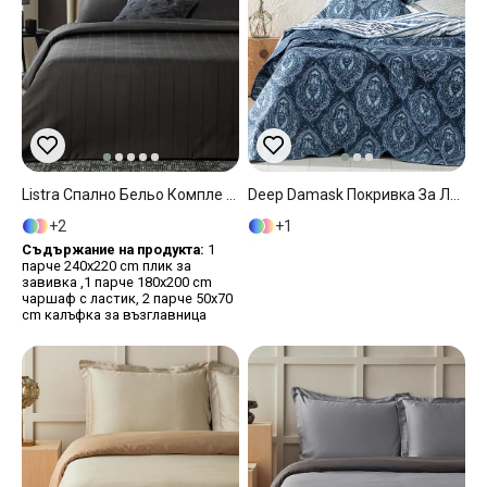
Listra Спално Бельо Компле King Size, Памучен Сатен На Райета, Антрацит, 240 X 220 Cm
Deep Damask Покривка За Легло Комплект Двоен Размер, Многофункционално, Тъмно Синьо, 200 X 220 Cm
2
1
Съдържание на продукта:
1
парче 240x220 cm плик за
завивка ,1 парче 180x200 cm
чаршаф с ластик, 2 парче 50x70
cm калъфка за възглавница