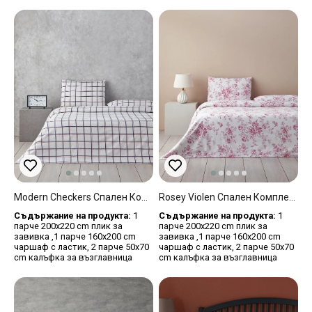
Modern Checkers Спален Комплект Двоен Лесно За Гладене 200x220 См Син - Оранжев
Rosey Violen Спален Комплект Двоен Памук 200x220 См Розов
Съдържание на продукта:
1
Съдържание на продукта:
1
парче 200x220 cm плик за
парче 200x220 cm плик за
завивка ,1 парче 160x200 cm
завивка ,1 парче 160x200 cm
чаршаф с ластик, 2 парче 50x70
чаршаф с ластик, 2 парче 50x70
cm калъфка за възглавница
cm калъфка за възглавница