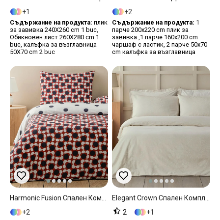
1
2
Съдържание на продукта:
плик
Съдържание на продукта:
1
за завивка 240X260 cm 1 buc,
парче 200x220 cm плик за
Обикновен лист 260X280 cm 1
завивка ,1 парче 160x200 cm
buc, калъфка за възглавница
чаршаф с ластик, 2 парче 50x70
50X70 cm 2 buc
cm калъфка за възглавница
Harmonic Fusion Спален Комплект Двоен Памук 200x220 См Червен
Elegant Crown Спален Комплект Двоен Памук Сатен 200x220 См Слонова Кост
2
2
1