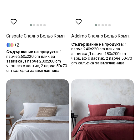
Crispate Спално Бельо Компле Super King Size, Gofre, Пудра – Розова, 260 X 220 Cm
Adelmo Спално Бельо Компле King Size, Памучен, Индиго, 240 X 220 Cm
Съдържание на продукта:
1
2
парче 240x220 cm плик за
Съдържание на продукта:
1
завивка ,1 парче 180x200 cm
парче 260x220 cm плик за
чаршаф с ластик, 2 парче 50x70
завивка ,1 парче 200x200 cm
cm калъфка за възглавница
чаршаф с ластик, 2 парче 50x70
cm калъфка за възглавница