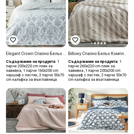
Elegant Crown Спално Бельо Компле Двоен Размер, Памучен Сатен, Сребристо, 200 X 220 Cm
Billowy Спално Бельо Компле Super King Size, Gofre, Бежово, 260 X 220 Cm
Съдържание на продукта:
1
Съдържание на продукта:
1
парче 200x220 cm плик за
парче 260x220 cm плик за
завивка, 1 парче 160x200 cm
завивка ,1 парче 200x200 cm
чаршаф с ластик, 2 парче 50x70
чаршаф с ластик, 2 парче 50x70
cm калъфка за възглавница
cm калъфка за възглавница