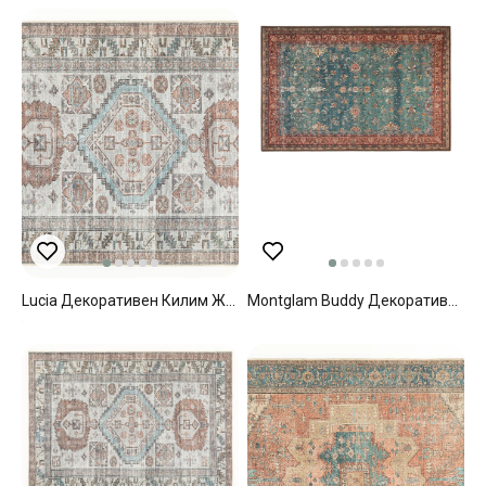
Lucia Декоративен Килим Жакард, Бяло-Кафяво, 120 X 180 Cm
Montglam Buddy Декоративен Килим Шенилна Тъкан 153x230 См Син - Кафяв