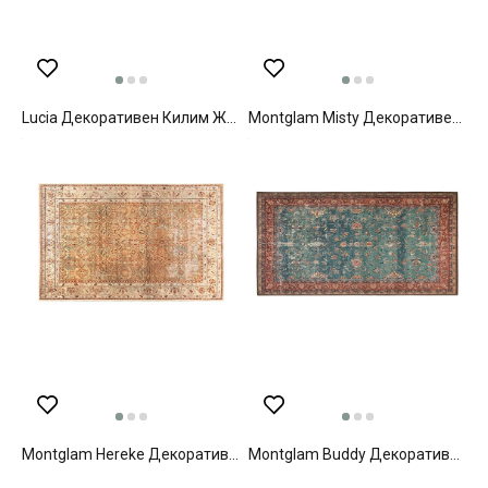
Lucia Декоративен Килим Жакард, Бяло-Кафяво, 80 X 300 Cm
Montglam Misty Декоративен Килим Шенил Тъкан, Сиво-Антрацит, 0
Montglam Hereke Декоративен Килим Шенил Тъкан, Горчица, 0
Montglam Buddy Декоративен Килим Шенил Тъкан, Синьо-Кафяво, 77 X 150