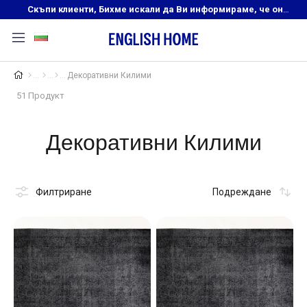
Скъпи клиенти, Бихме искали да Ви информираме, че онлайн магазинът на English Home преустановява своята дейност. Прекрасният ни и усмихнат екип ,Ви очаква в нашите физически магазини, където ще откриете любимите си продукти! Благодарим Ви, че сте част от семейството на Еnglish Home!
Декоративни Килими
51 Продукт
Декоративни Килими
Филтриране
Подреждане