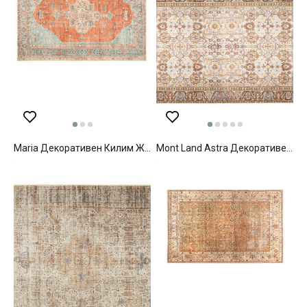
Maria Декоративен Килим Жакард, Тюркоаз-Плочка, 200 X 300
Mont Land Astra Декоративен Килим Тъкан, Бежово, 80 X 150 Cm