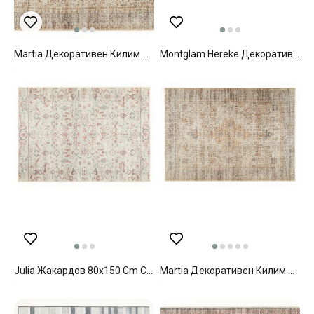
Martia Декоративен Килим Жакард, Кремаво-Кафяво, 80 X 150 Cm
Montglam Hereke Декоративен Килим Шенил Тъкан, Горчица, 0
Julia Жакардов 80x150 Cm Cream.
Martia Декоративен Килим Жакард, Кремаво-Кафяво, 120 X 180 Cm