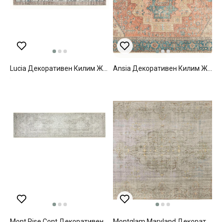
Lucia Декоративен Килим Жакард, Бяло-Кафяво, 200 X 300
Ansia Декоративен Килим Жакардов 160x230 См Кафяв - Син
Mont Rise Cont Декоративен Килим Тъкан, Бежово, 80 X 300 Cm
Montglam Maryland Декоративен Килим Шенил Тъкан, Цвят На Камък, 116 X 180Cm