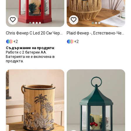
Chris Фенер С Led 20 См Червен
Plaid Фенер -, Естествено-Черно, 15X15 Cm
2
2
Съдържание на продукта:
Работи с 2 батерии АА.
Батерията не е включена в
продукта.