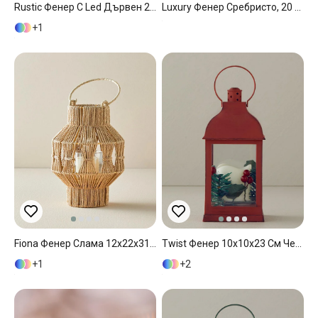
Rustic Фенер С Led Дървен 25 X 47см Натурален..
Luxury Фенер Сребристо, 20 X 20 X 46 Cm
1
Fiona Фенер Слама 12x22x31 См Натурален..
Twist Фенер 10x10x23 См Червен
1
2