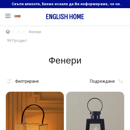
Скъпи клиенти, Бихме искали да Ви информираме, че онлайн магазинът на English Home преустановява своята дейност. Прекрасният ни и усмихнат екип ,Ви очаква в нашите физически магазини, където ще откриете любимите си продукти! Благодарим Ви, че сте част от семейството на Еnglish Home!
Фенери
99 Продукт
Фенери
Филтриране
Подреждане