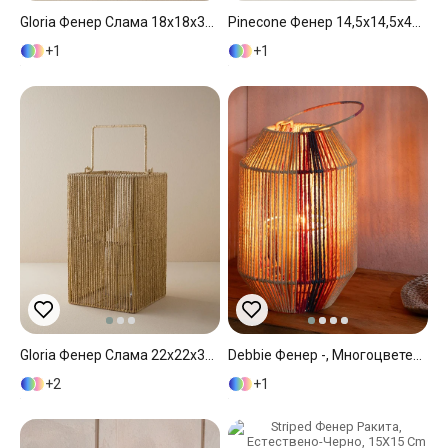
Gloria Фенер Слама 18x18x31 См Натурален..
Pinecone Фенер 14,5x14,5x48 См Черен
1
1
Gloria Фенер Слама 22x22x39 См Натурален..
Debbie Фенер -, Многоцветен, 12X16X32 Cm
2
1