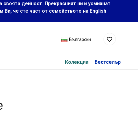
а своята дейност. Прекрасният ни и усмихнат
Ви, че сте част от семейството на Еnglish
Български
Колекции
Бестселър
е