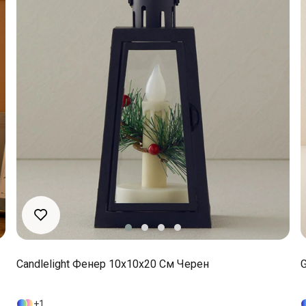
Candlelight Фенер 10x10x20 См Черен
G
1