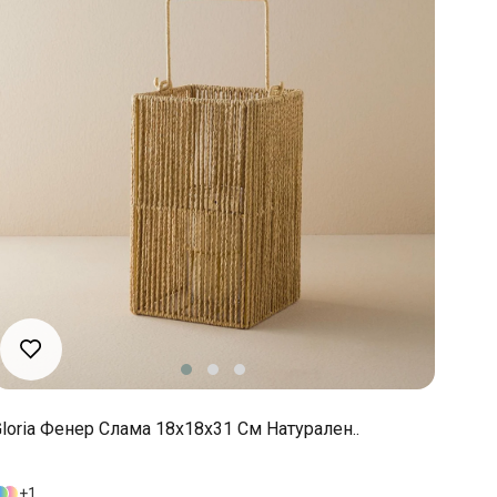
loria Фенер Слама 18x18x31 См Натурален..
1