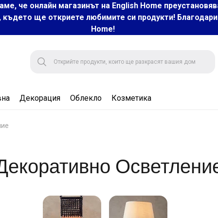
аме, че онлайн магазинът на English Home преустановяв
, където ще откриете любимите си продукти! Благодарим 
Home!
вна
Декорация
Облекло
Козметика
ние
Декоративно Осветлени