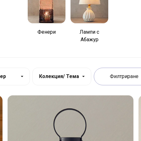
Фенери
Лампи с
Абажур
ер
Колекция/ Тема
Филтриране