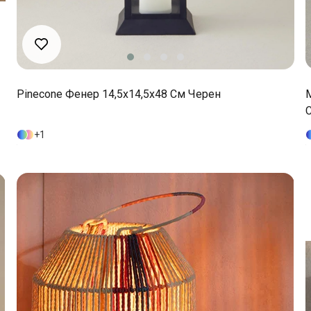
Pinecone Фенер 14,5x14,5x48 См Черен
С
1