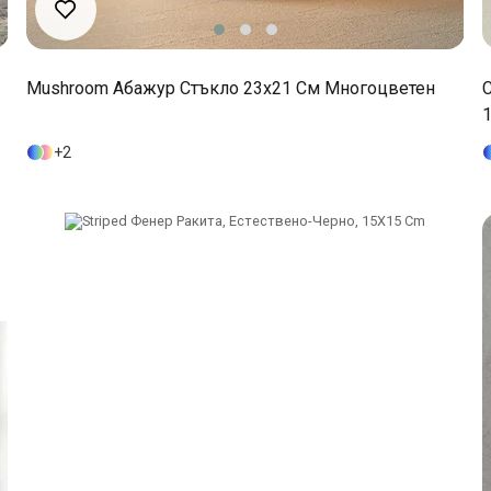
Mushroom Абажур Стъкло 23x21 См Многоцветен
C
2