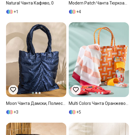
Natural Чанта Кафяво, 0
Modern Patch Чанта Тюркоаз, 34*14*32 Cm
1
4
Moon Чанта Дамски, Полиестер, Тъмно Синьо, 40 X 40 Cm
Multi Colors Чанта Оранжево,, 34*14*32 Cm
3
5