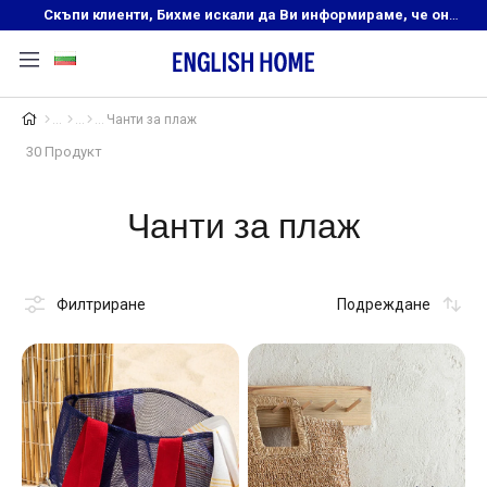
Скъпи клиенти, Бихме искали да Ви информираме, че онлайн магазинът на English Home преустановява своята дейност. Прекрасният ни и усмихнат екип ,Ви очаква в нашите физически магазини, където ще откриете любимите си продукти! Благодарим Ви, че сте част от семейството на Еnglish Home!
Чанти за плаж
30 Продукт
Чанти за плаж
Филтриране
Подреждане